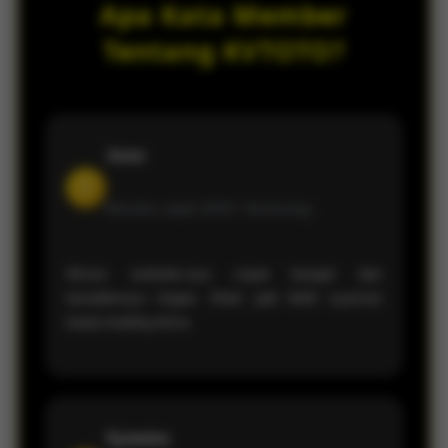
Apa Kata Member
privasi pemain saat melakukan login
maupun transaksi setiap hari.
Tentang KVTOTO?
Juno
J
Member sejak 2026 •
Semarang
Akses website-nya cepat banget dan
tampilannya ringan. Main jadi lebih nyaman
tanpa loading lama.
Symetra