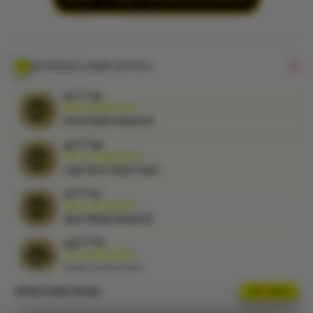
dengan
sistem
responsif
yang
memudahkan
AKTIVITAS LOGIN KVTOTO
pemain
menikmati
sa****a3
pasaran
IDR 13,930,981.00
Login Akun Online Cepat
favorit setiap
hari.
vi****o7
IDR 9,373,456.50
V
Akses Mobile Responsif
i
ma****i7
e
IDR 9,960,426.00
w
Registrasi Akun Baru
l
i
sa****a6
IDR 2,492,296.00
c
Link Alternatif Aktif
e
n
UPDATE AKSES ONLINE
LIVE STATUS
la****u5
s
IDR 13,000,542.00