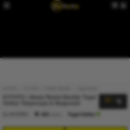
KVTOTO
KV TOTO
TOGEL ONLINE
Togel Online
KVTOTO | Akses Resmi Bandar Togel
5
$
Online Terpercaya & Responsif
By
KVTOTO
404
sales
Togel Online