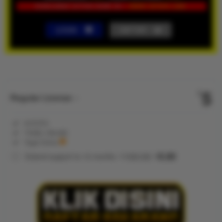
LOGIN
DAFTAR
Show More
5
$
Regular License
Regular
Included:
KVTOTO
License
Included:
TOGEL ONLINE
SELECTED
Included:
Togel Online
88
$
100.00
5.00
Extend support to 12 months
$
$
KVTOTO
hadir sebagai
akses resmi
bandar togel
online
terpercaya