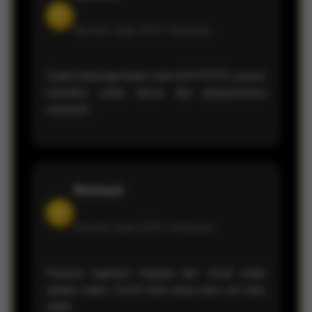
D
Member sejak 2026 •
Bandung
Sudah beberapa bulan main di KVTOTO, proses
transaksi selalu lancar dan pelayanannya
responsif.
Reinhard
H
Member sejak 2026 •
Makassar
Pasaran togelnya lengkap dan result selalu
update cepat. Cocok buat yang suka cari situs
stabil.