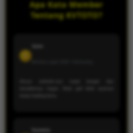
Apa Kata Member
privasi pemain saat melakukan login
maupun transaksi setiap hari.
Tentang KVTOTO?
Juno
J
Member sejak 2026 •
Semarang
Akses website-nya cepat banget dan
tampilannya ringan. Main jadi lebih nyaman
tanpa loading lama.
Symetra