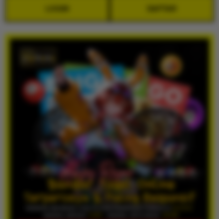
LOGIN
DAFTAR