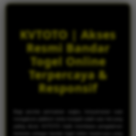
e
Sistem Desktop Stabil
d
ma****i1
e
IDR 8,255,328.00
t
Link Alternatif Aktif
a
KVTOTO | Akses
i
l
Resmi Bandar
s
Togel Online
Terpercaya &
Responsif
Bagi pecinta permainan angka, kenyamanan saat
mengakses platform tentu menjadi salah satu hal yang
paling dicari. KVTOTO hadir membawa pengalaman
berbeda sebagai bandar togel online terpercaya yang