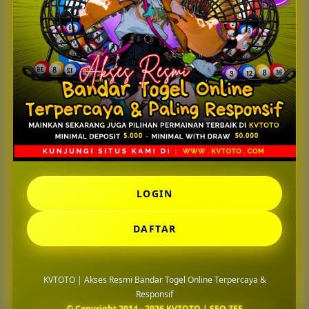
Selain itu, KVTOTO juga terus menghadirkan update
sistem agar pengalaman pengguna tetap optimal di
berbagai kondisi. Mulai dari proses login yang cepat,
tampilan yang responsif, hingga informasi result yang
selalu diperbarui secara konsisten menjadi bagian
penting yang membuat platform ini semakin dipercaya.
Dengan kombinasi akses resmi, performa stabil, dan
pelayanan yang aktif, KVTOTO berhasil membangun
citra sebagai bandar togel online modern yang mampu
memberikan pengalaman bermain lebih nyaman dan
terpercaya di tahun 2026.
LOGIN
Pertanyaan Seputar
DAFTAR
KVTOTO
KVTOTO | Akses Resmi Bandar Togel Online Terpercaya &
Responsif
© Copyright 2014 - 2026 KVTOTO | SEO ZEE