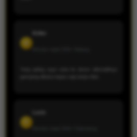
Kiriko
M
Member sejak 2026 •
Malang
Yang paling saya suka itu akses alternatifnya
gampang dibuka kapan saja tanpa ribet.
Lucio
R
Member sejak 2026 •
Palembang