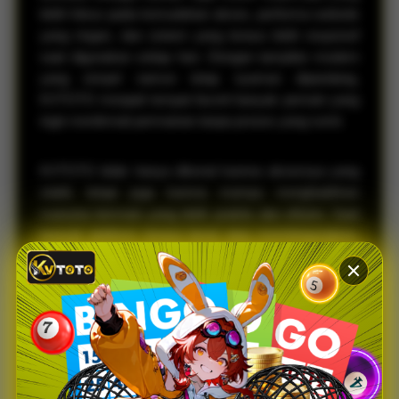
lebih fokus pada kemudahan akses, performa website
yang ringan, dan sistem yang terasa lebih responsif
saat digunakan setiap hari. Dengan tampilan modern
yang simpel namun tetap nyaman dipandang,
KVTOTO menjadi tempat favorit banyak pemain yang
ingin menikmati permainan tanpa proses yang rumit.
KVTOTO tidak hanya dikenal karena aksesnya yang
stabil, tetapi juga karena mampu menghadirkan
suasana bermain yang lebih praktis dan efisien. Saat
banyak platform terasa berat atau membingungkan,
KVTOTO justru menawarkan navigasi yang lebih
sederhana sehingga pemain bisa langsung
menemukan pasaran favorit mereka dengan cepat.
Hal inilah yang membuat banyak pengguna merasa
lebih betah dan nyaman saat mengakses platform,
baik melalui desktop maupun smartphone.